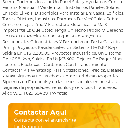
Suerte Podemos Instalar Un Panel Solary Ayudarnos Con La
Factura Mensual!!! Vendemos E Instalamos Paneles Solares
En Todo El Pais! Disponibles Para Instalar En: Casas, Edificios,
Torres, Oficinas, Industrias, Parqueos De Vehã­Culos, Sobre
Concreto, Tejas, Zinc Y Estructura Metã¡Lica. Lo Mã¡S
Importante Es Que Usted Tenga Un Techo Propio O Derecho
De Uso. Los Precios Varian Segun Sean Proyectos
Residenciales O Industriales Y Dependiendo De La Capacidad!
Por Ej. Proyectos Residenciales, Un Sistema De 17.82 Kwp,
Saldria En Us$18,200.00. Proyectos Industriales, Un Sistema
De 46.98 Kwp, Saldria En Us$43,400. Deja Ya De Pagar Altas
Facturas Electricas!! Contamos Con Financiamiento!
Contactar Via Whatsapp Para Cotizaciones, Precios, Detalles
Y Mas! Siguenos En Facebook Como Caribbean Properties!
Siguenos en Facebook y en las redes sociales en nuestras
paginas de propiedades, vehiculos y servicios financieros.
Alice W.B. 1 829 584 3911 Whatsa
Contactar Aquí
Contacta con el anunciante
fácil y rápido