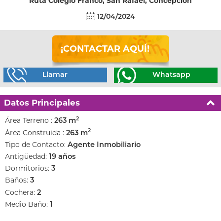
Ruta Colegio Franco, San Rafael, Concepción
12/04/2024
¡CONTACTAR AQUÍ!
Llamar
Whatsapp
Datos Principales
2
Área Terreno :
263 m
2
Área Construida :
263 m
Tipo de Contacto:
Agente Inmobiliario
Antigüedad:
19 años
Dormitorios:
3
Baños:
3
Cochera:
2
Medio Baño:
1