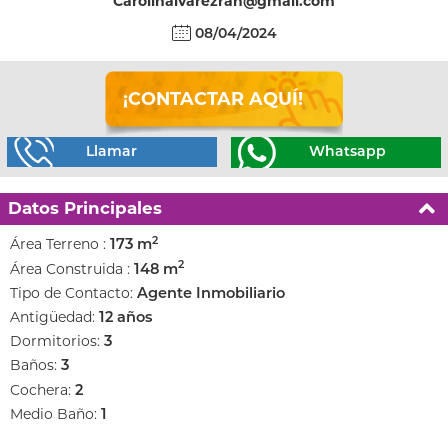
Carolinalvarezrah@gmail.com
08/04/2024
¡CONTACTAR AQUÍ!
Llamar
Whatsapp
Datos Principales
2
Área Terreno :
173 m
2
Área Construida :
148 m
Tipo de Contacto:
Agente Inmobiliario
Antigüedad:
12 años
Dormitorios:
3
Baños:
3
Cochera:
2
Medio Baño:
1