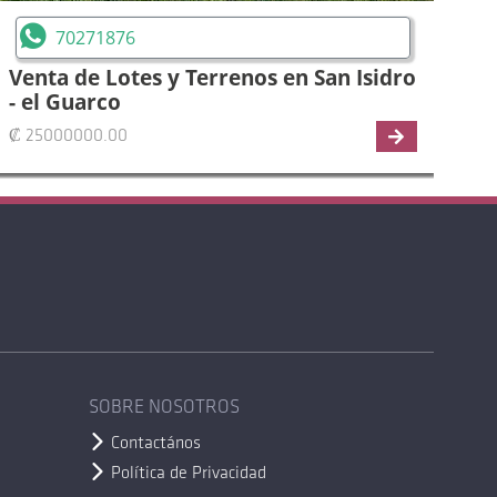
70271876
Venta de Lotes y Terrenos en San Isidro
Ve
- el Guarco
- 
₡ 25000000.00
₡ 2
SOBRE NOSOTROS
Contactános
Política de Privacidad