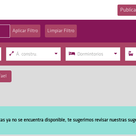
Publica
Aplicar Filtro
Limpiar Filtro
Á. constru.
Dormintorios
fael
cas ya no se encuentra disponible, te sugerimos revisar nuestras sug