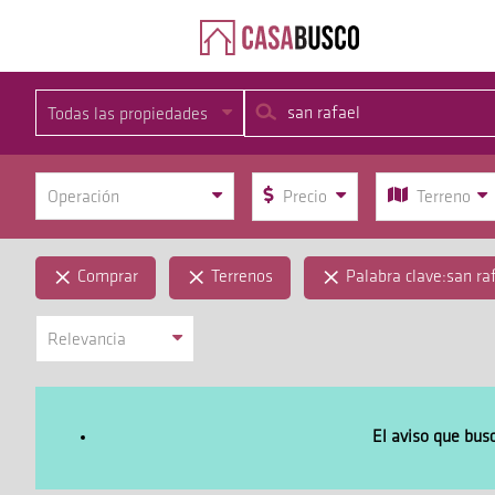
Todas las propiedades
Operación
Precio
Terreno
×
×
×
Comprar
Terrenos
Palabra clave:san ra
Relevancia
El aviso que bus