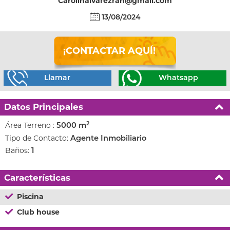
Carolinalvarezrah@gmail.com
13/08/2024
¡CONTACTAR AQUÍ!
Llamar
Whatsapp
Datos Principales
2
Área Terreno :
5000 m
Tipo de Contacto:
Agente Inmobiliario
Baños:
1
Características
Piscina
Club house