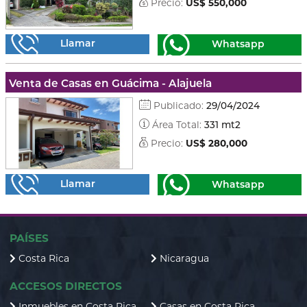
Precio:
US$ 550,000
Llamar
Whatsapp
Venta de Casas en Guácima - Alajuela
Publicado:
29/04/2024
Área Total:
331 mt2
Precio:
US$ 280,000
Llamar
Whatsapp
PAÍSES
Costa Rica
Nicaragua
ACCESOS DIRECTOS
Inmuebles en Costa Rica
Casas en Costa Rica