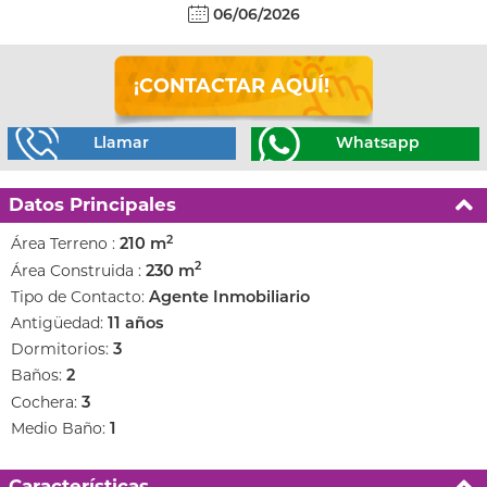
06/06/2026
¡CONTACTAR AQUÍ!
Llamar
Whatsapp
Datos Principales
2
Área Terreno :
210 m
2
Área Construida :
230 m
Tipo de Contacto:
Agente Inmobiliario
Antigüedad:
11 años
Dormitorios:
3
Baños:
2
Cochera:
3
Medio Baño:
1
Características