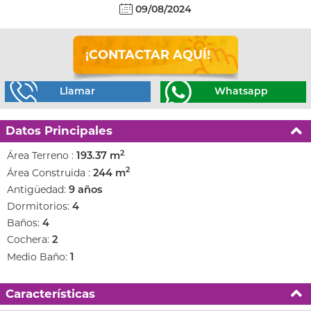
09/08/2024
¡CONTACTAR AQUÍ!
Llamar
Whatsapp
Datos Principales
2
Área Terreno :
193.37 m
2
Área Construida :
244 m
Antigüedad:
9 años
Dormitorios:
4
Baños:
4
Cochera:
2
Medio Baño:
1
Características