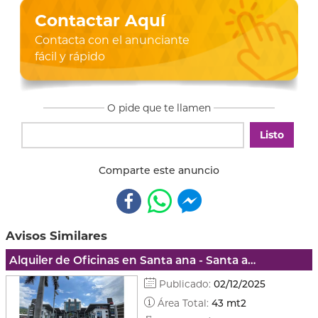
Contactar Aquí
Contacta con el anunciante
fácil y rápido
O pide que te llamen
Listo
Comparte este anuncio
Avisos Similares
Alquiler de Oficinas en Santa ana - Santa ana
Publicado:
02/12/2025
Área Total:
43 mt2