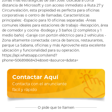
zonas más estratégicas de San José. Ubicada a corta
distancia de Microsoft y con acceso inmediato a Ruta 27 y
Circunvalación, esta propiedad es perfecta para oficinas
corporativas o centro de llamadas. Características
principales: -Espacio para 10 oficinas separadas -Áreas
comunes ideales para estaciones de trabajo -Recepción, área
de comedor y cocina -Bodega y 3 baños (2 completos y 1
medio baño) -Garaje con portón eléctrico para 2 vehículos -
Zona altamente conectada: cerca de bancos, restaurantes,
parque La Sabana, oficinas y más Aproveche esta excelente
ubicación y funcionalidad para su operación.
https://api.whatsapp.com/send?
phone=50689868434&text=&source=&data=
Contactar Aquí
Contacta con el anunciante
fácil y rápido
O pide que te llamen