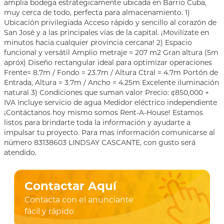
amplia bodega estrategicamente ubicada en Barrio Cuba,
muy cerca de todo, perfecta para almacenamiento. 1)
Ubicación privilegiada Acceso rápido y sencillo al corazón de
San José y a las principales vías de la capital. ¡Movilízate en
minutos hacia cualquier provincia cercana! 2) Espacio
funcional y versátil Amplio metraje = 207 m2 Gran altura (5m
apróx) Diseño rectangular ideal para optimizar operaciones
Frente= 8.7m / Fondo = 23.7m / Altura Ctral = 4.7m Portón de
Entrada, Altura = 3.7m / Ancho = 4.25m Excelente iluminación
natural 3) Condiciones que suman valor Precio: ¢850,000 +
IVA Incluye servicio de agua Medidor eléctrico independiente
¡Contáctanos hoy mismo somos Rent-A-House! Estamos
listos para brindarte toda la información y ayudarte a
impulsar tu proyecto. Para mas información comunicarse al
número 83138603 LINDSAY CASCANTE, con gusto será
atendido.
Contactar Aquí
Contacta con el anunciante
fácil y rápido